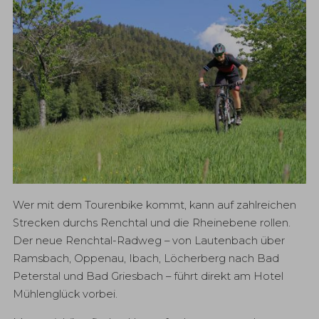
Wer mit dem Tourenbike kommt, kann auf zahlreichen
Strecken durchs Renchtal und die Rheinebene rollen.
Der neue Renchtal-Radweg – von Lautenbach über
Ramsbach, Oppenau, Ibach, Löcherberg nach Bad
Peterstal und Bad Griesbach – führt direkt am Hotel
Mühlenglück vorbei.