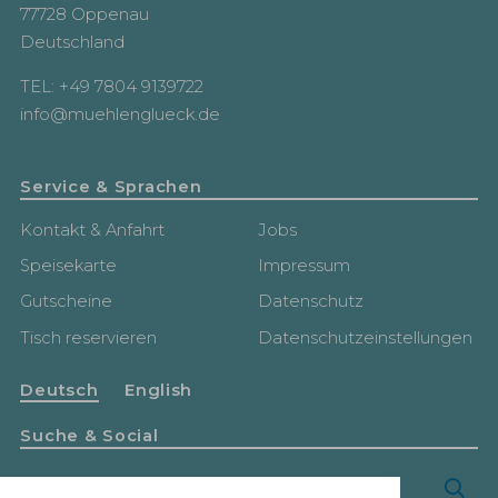
77728 Oppenau
Deutschland
TEL: +49 7804 9139722
info@muehlenglueck.de
Service & Sprachen
Kontakt & Anfahrt
Jobs
Speisekarte
Impressum
Gutscheine
Datenschutz
Tisch reservieren
Datenschutzeinstellungen
Deutsch
English
Suche & Social
Suchbegriff
Suc